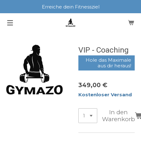
Erreiche dein Fitnessziel
Zum
Hauptinhalt
springen
VIP - Coaching
Hole das Maximale
aus dir heraus!
349,00 €
Kostenloser Versand
In den
Warenkorb